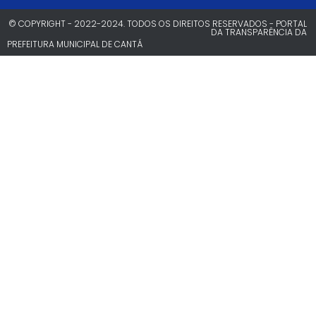
© COPYRIGHT - 2022-2024. TODOS OS DIREITOS RESERVADOS - PORTAL
DA TRANSPARÊNCIA DA
PREFEITURA MUNICIPAL DE CANTÁ