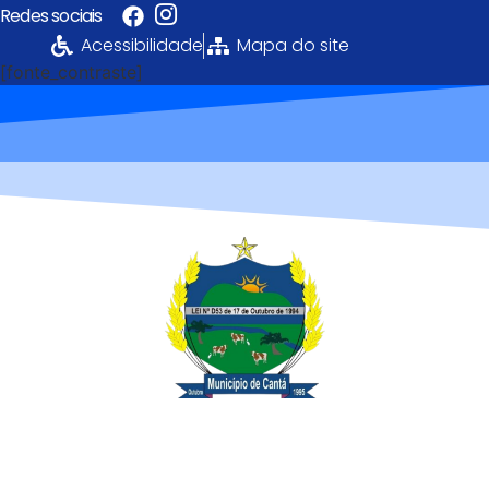
Redes sociais
Acessibilidade
Mapa do site
[fonte_contraste]
Portal da
Transparência
PREFEITURA MUNICIPAL DE CANTÁ