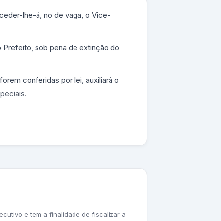
uceder-lhe-á, no de vaga, o Vice-
 o Prefeito, sob pena de extinção do
forem conferidas por lei, auxiliará o
peciais.
spensa, suspensão, e rescisão de
adoria;
cipal;
utivo e tem a finalidade de fiscalizar a