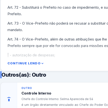
Art. 72 - Substituirá o Prefeito no caso de impedimento, e s
Prefeito.
Art. 73 - O Vice-Prefeito não poderá se recusar a substituir
mandato.
Art. 74 - O Vice-Prefeito, além de outras atribuições que lhe 
Prefeito sempre que por ele for convocado para missões es
| - autorização de despesas;
CONTINUE LENDO
Il - nomeação, admissão, exoneração, revisão demissão, di
contrato de pessoal; Ill - concessão e cassação de aposent
Outros(as): Outro
Ill - concessão e cassação de aposentadoria;
OUTRO
IV - decretação de prisão administrativa;
Controle Interno
V - aprovação de alterações da estrutura organizacional Muni
Chefe do Controle Interno: Selma Aparecida de Sá
é um órgão diretamente vinculado ao Chefe do Poder Exec