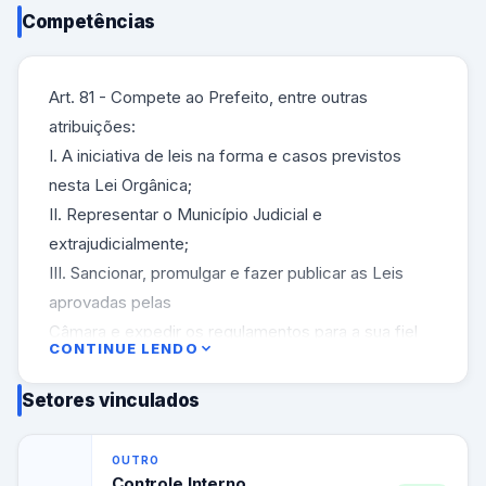
Competências
Art. 81 - Compete ao Prefeito, entre outras
atribuições:
I. A iniciativa de leis na forma e casos previstos
nesta Lei Orgânica;
II. Representar o Município Judicial e
extrajudicialmente;
III. Sancionar, promulgar e fazer publicar as Leis
aprovadas pelas
Câmara e expedir os regulamentos para a sua fiel
CONTINUE LENDO
execução;
IV. Vetar, no todo ou em parte, os projetos de lei
Setores vinculados
aprovados pela
Câmara.
OUTRO
V. Decretar nos termos da lei, a desapropriação por
Controle Interno