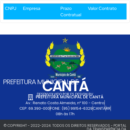
CNPJ
Empresa
Prazo
Valor Contrato
Contratual
CANTÁ
PREFEITURA MUNICIPAL DE
DESENVOLVIDO POR FS DESIGN BV
PREFEITURA MUNICIPAL DE CANTÁ
Av.: Renato Costa Almeida, nº 100 - Centro
CEP: 69.390-000
FONE: (95) 99154-6329
CANTÁ
RR
08h às 17h
© COPYRIGHT - 2022-2024. TODOS OS DIREITOS RESERVADOS - PORTAL
DA TRANSPARÊNCIA DA