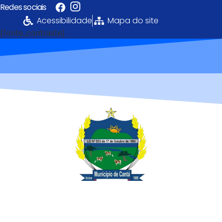
Redes sociais
Acessibilidade
Mapa do site
[fonte_contraste]
Portal da
Transparência
PREFEITURA MUNICIPAL DE CANTÁ