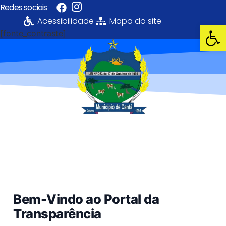
Redes sociais
Acessibilidade
Mapa do site
Ab
[fonte_contraste]
Portal da
Transparência
PREFEITURA MUNICIPAL DE CANTÁ
Bem-Vindo ao Portal da
Transparência