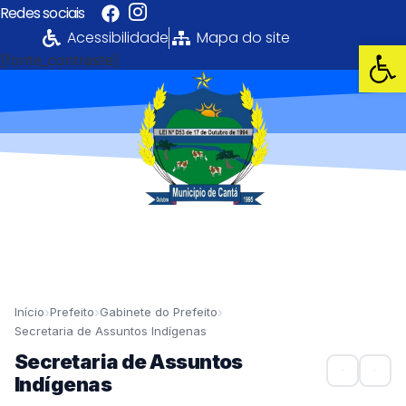
Redes sociais
Acessibilidade
Mapa do site
Abrir 
[fonte_contraste]
Portal da
Transparência
PREFEITURA MUNICIPAL DE CANTÁ
›
›
›
Início
Prefeito
Gabinete do Prefeito
Secretaria de Assuntos Indígenas
Secretaria de Assuntos
Indígenas