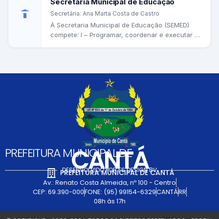
Secretaria Municipal de Educação
Secretária: Ana Marta Costa de Castro
À Secretaria Municipal de Educação (SEMED)
compete: I – Programar, coordenar e executar a
política educacional no âmbito...
CANTÁ
PREFEITURA MUNICIPAL DE
DESENVOLVIDO POR FS DESIGN BV
PREFEITURA MUNICIPAL DE CANTÁ
Av.: Renato Costa Almeida, nº 100 - Centro
CEP: 69.390-000
FONE: (95) 99154-6329
CANTÁ
RR
08h às 17h