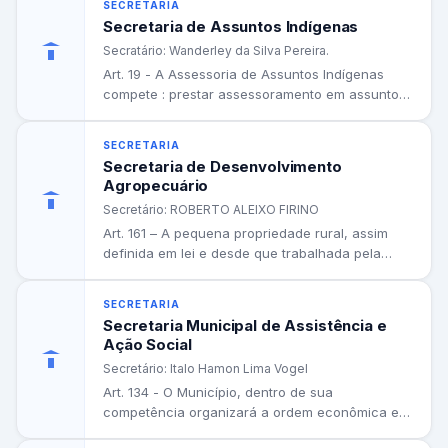
SECRETARIA
IV – Assegurar a oferta e a universalização da
Secretaria de Assuntos Indígenas
educação, observadas as competências
Secratário: Wanderley da Silva Pereira.
constitucionais do Município;
Art. 19 - A Assessoria de Assuntos Indígenas
compete : prestar assessoramento em assuntos
V – Promover o atendimento educacional
relativos a assistência, apoio...
especializado aos educandos que dele necessitem,
SECRETARIA
nos termos da legislação vigente;
Secretaria de Desenvolvimento
Agropecuário
VI – Articular ações com órgãos públicos federais,
Secretário: ROBERTO ALEIXO FIRINO
estaduais e municipais, bem como com entidades
Art. 161 – A pequena propriedade rural, assim
definida em lei e desde que trabalhada pela
privadas sem fins lucrativos, visando ao
família, não...
fortalecimento das políticas públicas educacionais;
SECRETARIA
VII – Incentivar a pesquisa didático-pedagógica,
Secretaria Municipal de Assistência e
Ação Social
promovendo a divulgação de estudos, projetos e
Secretário: Italo Hamon Lima Vogel
experiências educacionais por meio de eventos,
Art. 134 - O Município, dentro de sua
programas e ações de formação;
competência organizará a ordem econômica e
social, conciliando a liberdade...
VIII – Planejar, coordenar e executar os programas