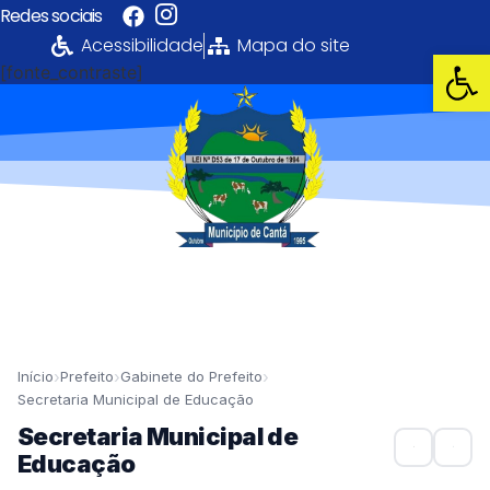
Redes sociais
Acessibilidade
Mapa do site
Abrir 
[fonte_contraste]
Portal da
Transparência
PREFEITURA MUNICIPAL DE CANTÁ
›
›
›
Início
Prefeito
Gabinete do Prefeito
Secretaria Municipal de Educação
Secretaria Municipal de
Educação