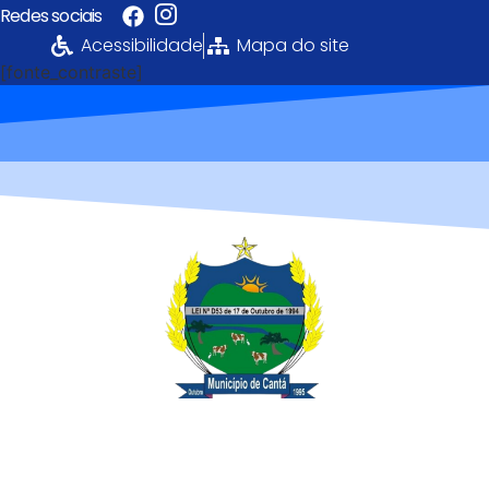
Redes sociais
Acessibilidade
Mapa do site
[fonte_contraste]
Portal da
Transparência
PREFEITURA MUNICIPAL DE CANTÁ