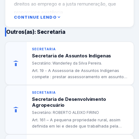
direitos ao emprego e a justa remuneração, que
proporcione existência
CONTINUE LENDO
digna ao cidadão no seio da família e da sociedade.
Art. 136 - O Município, dentro de sua competência
Outros(as): Secretaria
regulará o serviço
social, favorecendo a coordenando as iniciativas
SECRETARIA
particulares que visem a
Secretaria de Assuntos Indígenas
este objetivo.
Secratário: Wanderley da Silva Pereira.
Art. 137 - O plano de assistência social do
Art. 19 - A Assessoria de Assuntos Indígenas
compete : prestar assessoramento em assuntos
Município, nos termos que
relativos a assistência, apoio...
a Lei estabelecer, terá por objetivo a correção dos
SECRETARIA
desequilíbrios do sistema
Secretaria de Desenvolvimento
social e a recuperação dos elementos
Agropecuário
desajustados, visando um
Secretário: ROBERTO ALEIXO FIRINO
Art. 161 – A pequena propriedade rural, assim
desenvolvimento social harmônico, consoante com
definida em lei e desde que trabalhada pela
o previsto na art.203 da
família, não...
Constituição Federal.